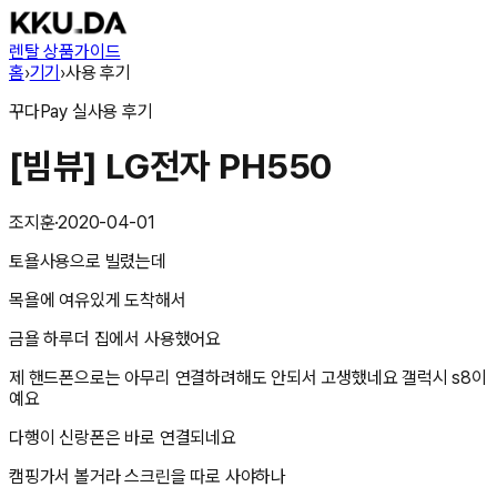
렌탈 상품
가이드
홈
›
기기
›
사용 후기
꾸다Pay
실사용 후기
[빔뷰] LG전자 PH550
조지훈
·
2020-04-01
토욜사용으로 빌렸는데
목욜에 여유있게 도착해서
금욜 하루더 집에서 사용했어요
제 핸드폰으로는 아무리 연결하려해도 안되서 고생했네요 갤럭시 s8이
예요
다행이 신랑폰은 바로 연결되네요
캠핑가서 볼거라 스크린을 따로 사야하나