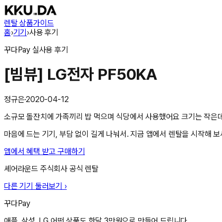
렌탈 상품
가이드
홈
›
기기
›
사용 후기
꾸다Pay
실사용 후기
[빔뷰] LG전자 PF50KA
정규은
·
2020-04-12
소규모 돌잔치에 가족끼리 밥 먹으며 식당에서 사용했어요 크기는 작은데
마음에 드는 기기, 부담 없이 길게 나눠서. 지금 앱에서 렌탈을 시작해 보
앱에서 혜택 받고 구매하기
셰어라운드 주식회사
공식 렌탈
다른 기기 둘러보기 ›
꾸다Pay
애플, 삼성, LG 어떤 상품도 한달 3만원으로 만들어 드립니다.