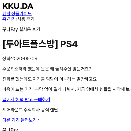
렌탈 상품
가이드
홈
›
기기
›
사용 후기
꾸다Pay
실사용 후기
[투아트플스방] PS4
상화
·
2020-05-09
주문취소처리 했는데 돈은 왜 돌려주질 않는거죠?
전화를 했는데도 자기들 담당이 아니라는 말만하고요
마음에 드는 기기, 부담 없이 길게 나눠서. 지금 앱에서 렌탈을 시작해 보
앱에서 혜택 받고 구매하기
셰어라운드 주식회사
공식 렌탈
다른 기기 둘러보기 ›
꾸다Pay