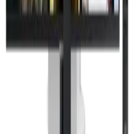
+
모니터
·
LG
LG 스마트모니터 스윙 (32U889SAW)
+
모니터
·
SAMSUNG
오디세이 OLED G6 G61SH QHD 240Hz (LS27HG610S)
(LS27HG610SKXKR)
+
모니터
·
SAMSUNG
뷰피니티 S9 S90PC 5K 스마트 (LS27C900)
(LS27C900PAKXKR)
+
모니터
·
SAMSUNG
2023 스마트모니터 M5 M50C 블랙 (80.1 cm)