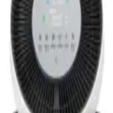
터
새집증후군물질제거
[센서
모드] PM1.0(극초미세먼지)
가스(냄새)
아기