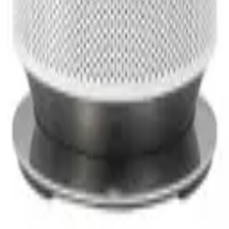
S)
P90H10198MDD2)