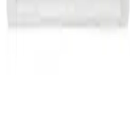
관련 검색
lg
air conditioner
같은 카테고리 다른 기기
+
에어컨
·
LG
LG 휘센 AI 오브제컬렉션 뷰I 에어컨 2in1 (3시리즈) (FQ18GV3EE2)
+
에어컨
·
LG
LG 휘센 벽걸이에어컨 (SQ11GK1WES)