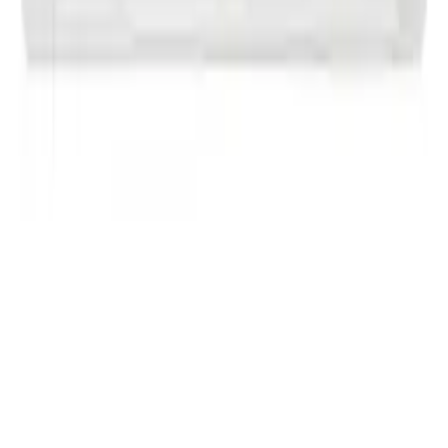
관련 검색
lg
air conditioner
같은 카테고리 다른 기기
+
에어컨
·
LG
LG 휘센 AI 오브제컬렉션 뷰I 에어컨 2in1 (3시리즈) (FQ18GV3EE2)
+
에어컨
·
LG
LG 휘센 벽걸이에어컨 (SQ06GJ1WFS)
+