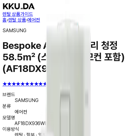
렌탈 상품
가이드
홈
›
렌탈 상품
›
에어컨
SAMSUNG
Bespoke AI 무풍 갤러리 청정
58.5㎡ (스탠드형 리모컨 포함)
(AF18DX936WFT)
★★★★★
★★★★★
4.6
브랜드
SAMSUNG
분류
에어컨
모델명
AF18DX936WFT
이용방식
렌탈 · 할부 · 일시불 구매