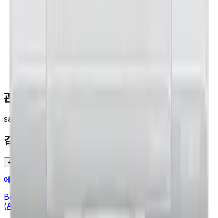
관련 검색
samsung
air_conditioner
같은 카테고리 다른 기기
+
에어컨
·
SAMSUNG
Bespoke 무풍에어컨 윈도우핏 19.2㎡ (매립형)
(AW06C7155WWAZ)