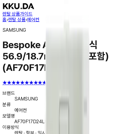
렌탈 상품
가이드
홈
›
렌탈 상품
›
에어컨
SAMSUNG
Bespoke AI 무풍 클래식
56.9/18.7㎡ (리모컨 포함)
(AF70F17D24LRT)
★★★★★
★★★★★
4.6
브랜드
SAMSUNG
분류
에어컨
모델명
AF70F17D24LRT
이용방식
렌탈 · 할부 · 일시불 구매