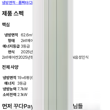
냉방면적 · 폼팩터(2in1) · 에너지등급
제품 스펙
핵심
냉방면적
62.6㎡
형태
2in1에어컨
에너지등급
3등급
연식
2025년
2in1에어컨
2025년형
AI운전(환경,패턴)
AI건조
AI음성인식
전체 사양
냉방면적
19+6평(62.6+18.7㎡)
에너지
3등급
냉방능력
7.7kW
소비전력
2.1kW
먼저 꾸다Pay를 이용하신 고객님들