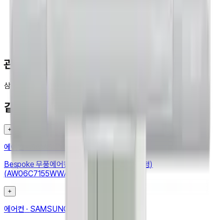
관련 검색
삼성
Air_Conditioner
Bespoke
AI
무풍
클래식
56
9
같은 카테고리 다른 기기
+
에어컨
·
SAMSUNG
Bespoke 무풍에어컨 윈도우핏 19.2㎡ (매립형)
(AW06C7155WWAZ)
+
에어컨
·
SAMSUNG