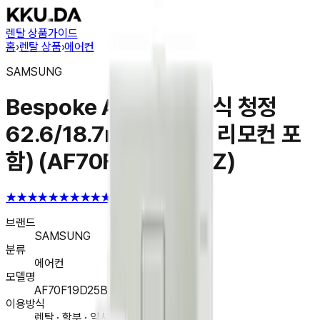
렌탈 상품
가이드
홈
›
렌탈 상품
›
에어컨
SAMSUNG
Bespoke AI 무풍 클래식 청정
62.6/18.7㎡ (선매립, 리모컨 포
함) (AF70F19D25BRZ)
★★★★★
★★★★★
4.6
브랜드
SAMSUNG
분류
에어컨
모델명
AF70F19D25BRZ
이용방식
렌탈 · 할부 · 일시불 구매