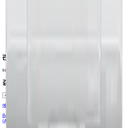
관련 검색
samsung
air_conditioner
같은 카테고리 다른 기기
+
에어컨
·
SAMSUNG
Bespoke 무풍에어컨 윈도우핏 19.2㎡ (매립형)
(AW06C7155WWAZ)