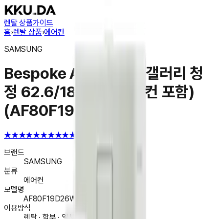
렌탈 상품
가이드
홈
›
렌탈 상품
›
에어컨
SAMSUNG
Bespoke AI 무풍콤보 갤러리 청
정 62.6/18.7㎡ (리모컨 포함)
(AF80F19D26WRT)
★★★★★
★★★★★
4.6
브랜드
SAMSUNG
분류
에어컨
모델명
AF80F19D26WRT
이용방식
렌탈 · 할부 · 일시불 구매