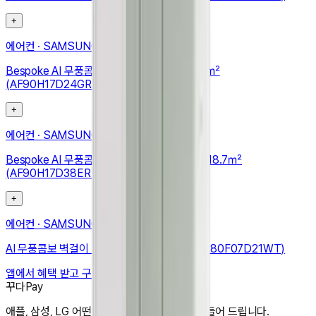
+
에어컨
·
SAMSUNG
Bespoke AI 무풍콤보 갤러리 프로 56.9/18.7㎡
(AF90H17D24GRT)
+
에어컨
·
SAMSUNG
Bespoke AI 무풍콤보 갤러리 프로 청정 56.9/18.7㎡
(AF90H17D38ERT)
+
에어컨
·
SAMSUNG
AI 무풍콤보 벽걸이 24.4㎡ (리모컨 포함) (AR80F07D21WT)
앱에서 혜택 받고 구매하기
꾸다Pay
애플, 삼성, LG 어떤 상품도 한달 3만원으로 만들어 드립니다.