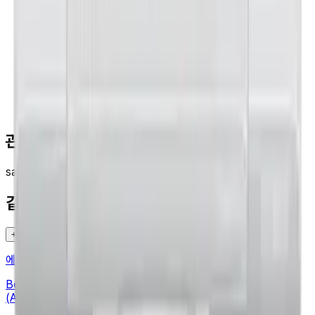
관련 검색
samsung
air_conditioner
같은 카테고리 다른 기기
+
에어컨
·
SAMSUNG
Bespoke 무풍에어컨 윈도우핏 19.2㎡ (매립형)
(AW06C7155WWAZ)