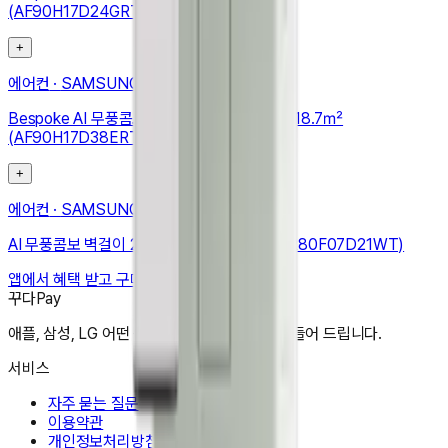
(AF90H17D24GRT)
+
에어컨
·
SAMSUNG
Bespoke AI 무풍콤보 갤러리 프로 청정 56.9/18.7㎡
(AF90H17D38ERT)
+
에어컨
·
SAMSUNG
AI 무풍콤보 벽걸이 24.4㎡ (리모컨 포함) (AR80F07D21WT)
앱에서 혜택 받고 구매하기
꾸다Pay
애플, 삼성, LG 어떤 상품도 한달 3만원으로 만들어 드립니다.
서비스
자주 묻는 질문
이용약관
개인정보처리방침