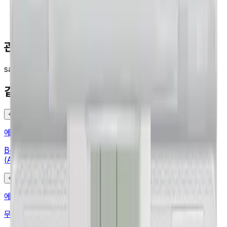
관련 검색
samsung
air_conditioner
같은 카테고리 다른 기기
+
에어컨
·
SAMSUNG
Bespoke 무풍에어컨 윈도우핏 19.2㎡ (매립형)
(AW06C7155WWAZ)
+
에어컨
·
SAMSUNG
무풍에어컨 벽걸이 와이드 42.3㎡ (AR13D9150HZT)