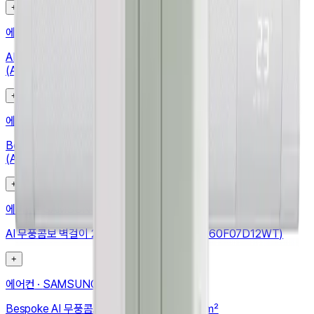
+
에어컨
·
SAMSUNG
AI 무풍콤보 벽걸이 냉난방 24.4㎡ (리모컨 포함)
(AR60F07C14WT)
+
에어컨
·
SAMSUNG
Bespoke 무풍에어컨 윈도우핏 19.2㎡ (매립형)
(AW06C7155EWAZ)
+
에어컨
·
SAMSUNG
AI 무풍콤보 벽걸이 24.4㎡ (리모컨 포함) (AR60F07D12WT)
+
에어컨
·
SAMSUNG
Bespoke AI 무풍콤보 갤러리 프로 56.9/18.7㎡