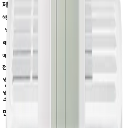
제품 스펙
핵심
냉방면적
24.4㎡
형태
벽걸이에어컨
에너지등급
2등급
연식
2024년
벽걸이에어컨
2024년형
AI운전(환경,패턴)
전체 사양
냉방면적
7평(24.4㎡)
에너지
2등급
냉방능력
2.8kW
소비전력
0.78kW
먼저 꾸다Pay를 이용하신 고객님들