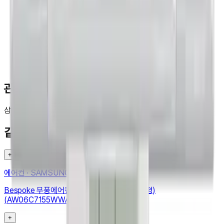
관련 검색
삼성
Air_Conditioner
AI
무풍콤보
벽걸이
냉난방
29
3
같은 카테고리 다른 기기
+
에어컨
·
SAMSUNG
Bespoke 무풍에어컨 윈도우핏 19.2㎡ (매립형)
(AW06C7155WWAZ)
+