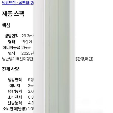
냉방면적 · 폼팩터(2in1) · 에너지등급
제품 스펙
핵심
냉방면적
29.3㎡
형태
벽걸이
에너지등급
2등급
연식
2025년
냉난방기
벽걸이형
단상(220V)
2025년형
AI운전(환경,패턴)
전체 사양
냉방면적
9평(29.3㎡)
에너지
2등급 , 3등급(난방)
냉방능력
3.6kW
소비전력
0.93kW
난방능력
4.3kW
소비전력(난방)
1.08kW