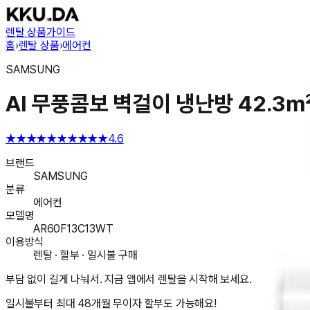
렌탈 상품
가이드
홈
›
렌탈 상품
›
에어컨
SAMSUNG
AI 무풍콤보 벽걸이 냉난방 42.3㎡ 
★★★★★
★★★★★
4.6
브랜드
SAMSUNG
분류
에어컨
모델명
AR60F13C13WT
이용방식
렌탈 · 할부 · 일시불 구매
부담 없이 길게 나눠서. 지금 앱에서 렌탈을 시작해 보세요.
일시불부터 최대 48개월 무이자 할부도 가능해요!