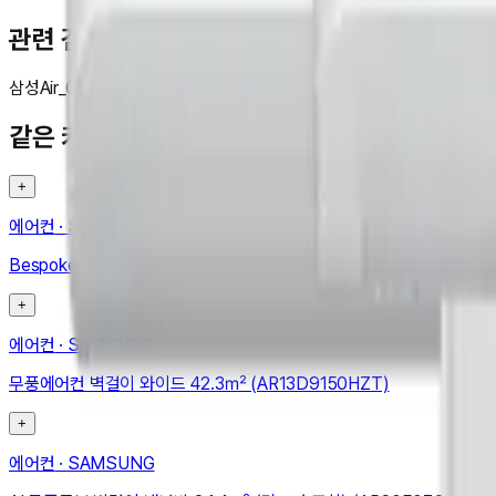
관련 검색
삼성
Air_Conditioner
AI
무풍콤보
벽걸이
냉난방
42
3
같은 카테고리 다른 기기
+
에어컨
·
SAMSUNG
Bespoke 무풍에어컨 윈도우핏 19.2㎡ (매립형) (AW06C7155WWA
+
에어컨
·
SAMSUNG
무풍에어컨 벽걸이 와이드 42.3㎡ (AR13D9150HZT)
+
에어컨
·
SAMSUNG