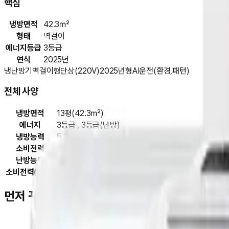
핵심
냉방면적
42.3㎡
형태
벽걸이
에너지등급
3등급
연식
2025년
냉난방기
벽걸이형
단상(220V)
2025년형
AI운전(환경,패턴)
전체 사양
냉방면적
13평(42.3㎡)
에너지
3등급 , 3등급(난방)
냉방능력
5.2kW
소비전력
1.3kW
난방능력
7.0kW
소비전력(난방)
1.8kW
먼저 꾸다Pay를 이용하신 고객님들
김**
★★★★★