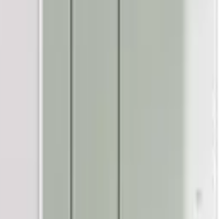
)
)
)
ERT)