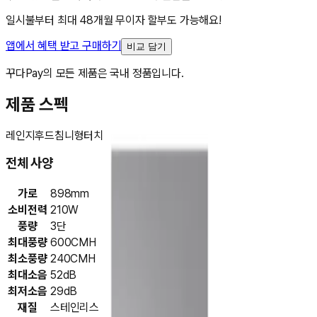
일시불부터 최대 48개월 무이자 할부도 가능해요!
앱에서 혜택 받고 구매하기
비교 담기
꾸다Pay의 모든 제품은 국내 정품입니다.
제품 스펙
레인지후드
침니형
터치
전체 사양
가로
898mm
소비전력
210W
풍량
3단
최대풍량
600CMH
최소풍량
240CMH
최대소음
52dB
최저소음
29dB
재질
스테인리스