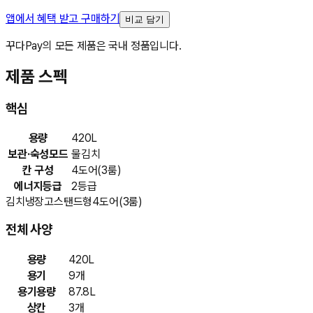
앱에서 혜택 받고 구매하기
비교 담기
꾸다Pay의 모든 제품은 국내 정품입니다.
제품 스펙
핵심
용량
420L
보관·숙성모드
물김치
칸 구성
4도어(3룸)
에너지등급
2등급
김치냉장고
스탠드형
4도어(3룸)
전체 사양
용량
420L
용기
9개
용기용량
87.8L
상칸
3개