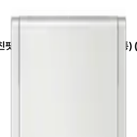
친핏 Max 420L (냄새케어 김치통) (