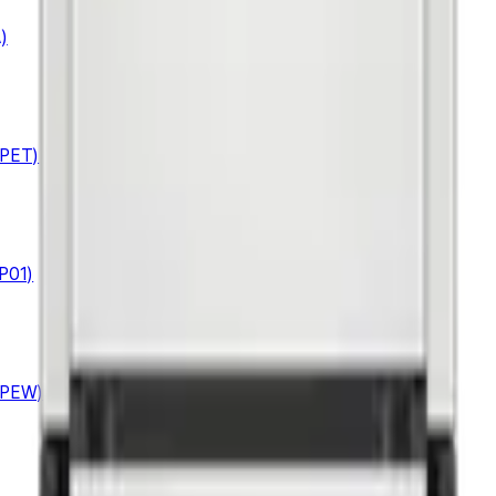
)
PET)
P01)
APEW)