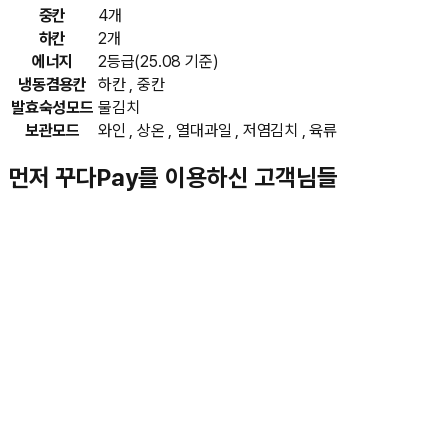
중칸
4개
하칸
2개
에너지
2등급(25.08 기준)
냉동겸용칸
하칸 , 중칸
발효숙성모드
물김치
보관모드
와인 , 상온 , 열대과일 , 저염김치 , 육류
먼저 꾸다Pay를 이용하신 고객님들
김**
★★★★★
박**
★★★★★