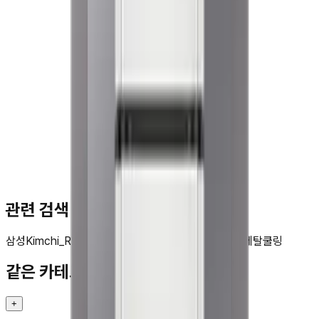
문**
★★★★★
관련 검색
삼성
Kimchi_Refrigerator
김치플러스
뚜껑형
202L
5면
메탈쿨링
같은 카테고리 다른 기기
+