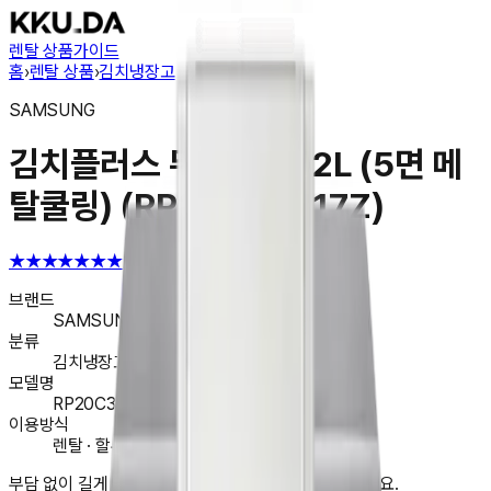
렌탈 상품
가이드
홈
›
렌탈 상품
›
김치냉장고
SAMSUNG
김치플러스 뚜껑형 202L (5면 메
탈쿨링) (RP20C32417Z)
★★★★★
★★★★★
4.6
브랜드
SAMSUNG
분류
김치냉장고
모델명
RP20C32417Z
이용방식
렌탈 · 할부 · 일시불 구매
부담 없이 길게 나눠서. 지금 앱에서 렌탈을 시작해 보세요.