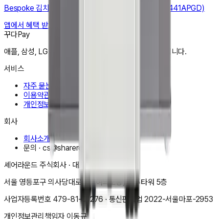
Bespoke 김치플러스 3도어 키친핏 313L (RQ33DB7441APGD)
앱에서 혜택 받고 구매하기
꾸다Pay
애플, 삼성, LG 어떤 상품도 한달 3만원으로 만들어 드립니다.
서비스
자주 묻는 질문
이용약관
개인정보처리방침
회사
회사소개
문의 ·
cs@shareround.co.kr
셰어라운드 주식회사
· 대표
이동규
서울 영등포구 의사당대로 83(여의도동) 오투타워 5층
사업자등록번호
479-81-01276
· 통신판매업
2022-서울마포-2953
개인정보관리책임자
이동규