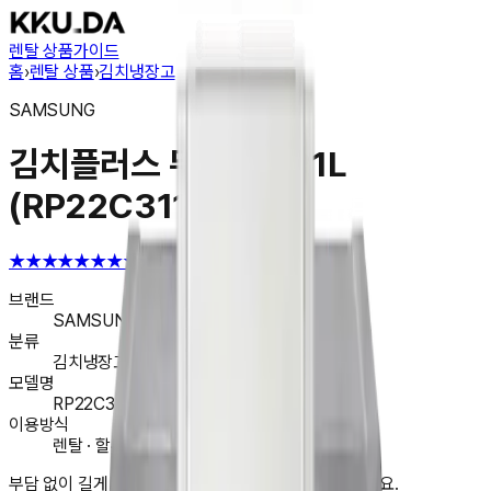
렌탈 상품
가이드
홈
›
렌탈 상품
›
김치냉장고
SAMSUNG
김치플러스 뚜껑형 221L
(RP22C3111Z1)
★★★★★
★★★★★
4.6
브랜드
SAMSUNG
분류
김치냉장고
모델명
RP22C3111Z1
이용방식
렌탈 · 할부 · 일시불 구매
부담 없이 길게 나눠서. 지금 앱에서 렌탈을 시작해 보세요.