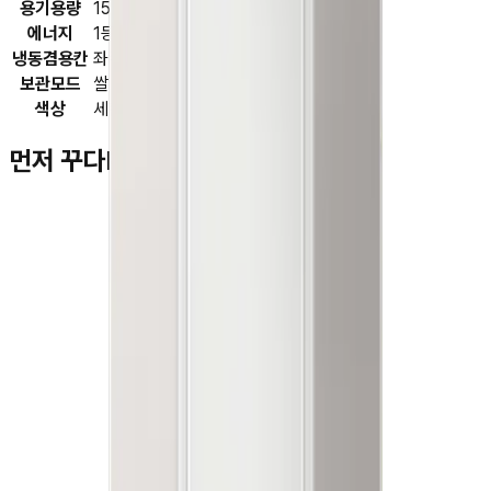
용기용량
156L
에너지
1등급
냉동겸용칸
좌칸 , 우칸
보관모드
쌀
색상
세린실버
먼저 꾸다Pay를 이용하신 고객님들
김**
★★★★★
박**
★★★★★