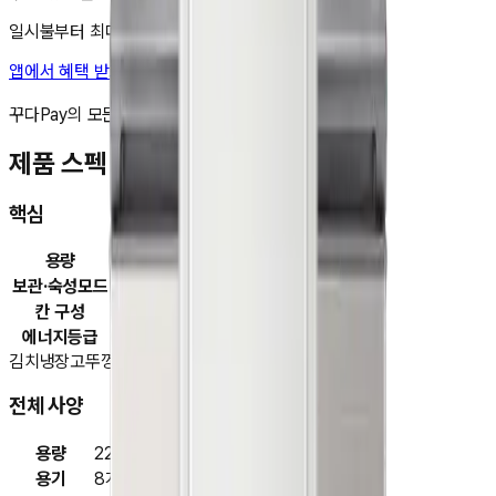
일시불부터 최대 48개월 무이자 할부도 가능해요!
앱에서 혜택 받고 구매하기
비교 담기
꾸다Pay의 모든 제품은 국내 정품입니다.
제품 스펙
핵심
용량
221L
보관·숙성모드
쌀
칸 구성
2도어
에너지등급
1등급
김치냉장고
뚜껑형
2도어
전체 사양
용량
221L
용기
8개