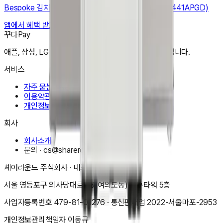
Bespoke 김치플러스 3도어 키친핏 313L (RQ33DB7441APGD)
앱에서 혜택 받고 구매하기
꾸다Pay
애플, 삼성, LG 어떤 상품도 한달 3만원으로 만들어 드립니다.
서비스
자주 묻는 질문
이용약관
개인정보처리방침
회사
회사소개
문의 ·
cs@shareround.co.kr
셰어라운드 주식회사
· 대표
이동규
서울 영등포구 의사당대로 83(여의도동) 오투타워 5층
사업자등록번호
479-81-01276
· 통신판매업
2022-서울마포-2953
개인정보관리책임자
이동규