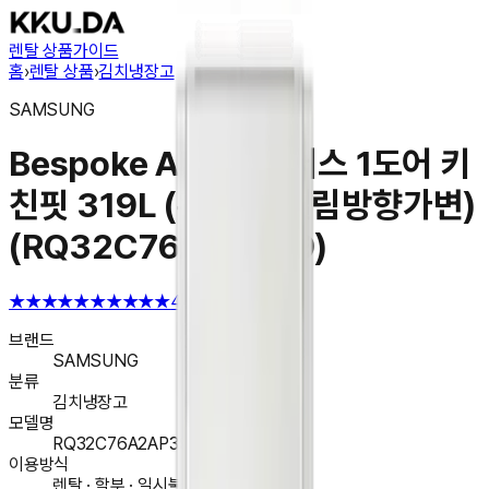
렌탈 상품
가이드
홈
›
렌탈 상품
›
김치냉장고
SAMSUNG
Bespoke AI 김치플러스 1도어 키
친핏 319L (우열림/열림방향가변)
(RQ32C76A2AP39)
★★★★★
★★★★★
4.6
브랜드
SAMSUNG
분류
김치냉장고
모델명
RQ32C76A2AP39
이용방식
렌탈 · 할부 · 일시불 구매