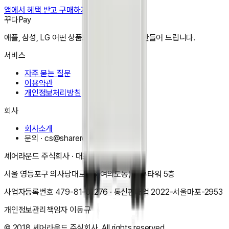
앱에서 혜택 받고 구매하기
꾸다Pay
애플, 삼성, LG 어떤 상품도 한달 3만원으로 만들어 드립니다.
서비스
자주 묻는 질문
이용약관
개인정보처리방침
회사
회사소개
문의 ·
cs@shareround.co.kr
셰어라운드 주식회사
· 대표
이동규
서울 영등포구 의사당대로 83(여의도동) 오투타워 5층
사업자등록번호
479-81-01276
· 통신판매업
2022-서울마포-2953
개인정보관리책임자
이동규
© 2018
셰어라운드 주식회사
. All rights reserved.