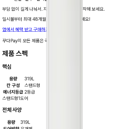
부담 없이 길게 나눠서. 지금 앱에서 렌탈을 시작해 보세요.
일시불부터 최대 48개월 무이자 할부도 가능해요!
앱에서 혜택 받고 구매하기
비교 담기
꾸다Pay의 모든 제품은 국내 정품입니다.
제품 스펙
핵심
용량
319L
칸 구성
스탠드형
에너지등급
2등급
스탠드형
1도어
전체 사양
용량
319L
도어방향
우개폐