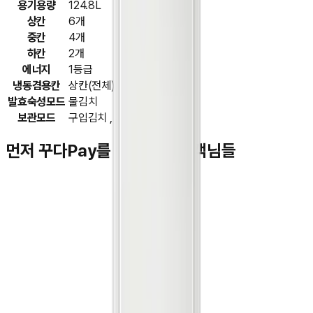
용기용량
124.8L
상칸
6개
중칸
4개
하칸
2개
에너지
1등급
냉동겸용칸
상칸(전체)
발효숙성모드
물김치
보관모드
구입김치 , 저염김치 , 야채
먼저 꾸다Pay를 이용하신 고객님들
김**
★★★★★