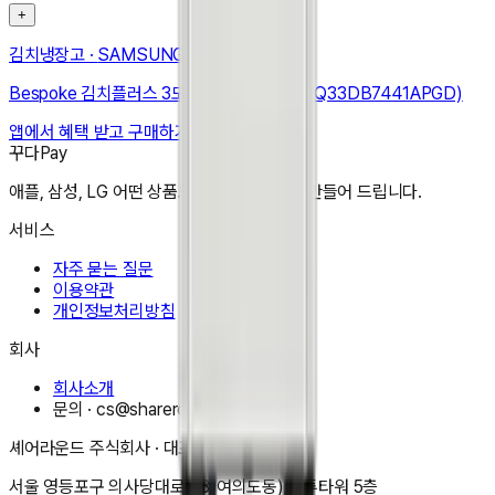
+
김치냉장고
·
SAMSUNG
Bespoke 김치플러스 3도어 키친핏 313L (RQ33DB7441APGD)
앱에서 혜택 받고 구매하기
꾸다Pay
애플, 삼성, LG 어떤 상품도 한달 3만원으로 만들어 드립니다.
서비스
자주 묻는 질문
이용약관
개인정보처리방침
회사
회사소개
문의 ·
cs@shareround.co.kr
셰어라운드 주식회사
· 대표
이동규
서울 영등포구 의사당대로 83(여의도동) 오투타워 5층