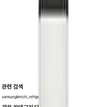
문**
★★★★★
관련 검색
samsung
kimchi_refrigerator