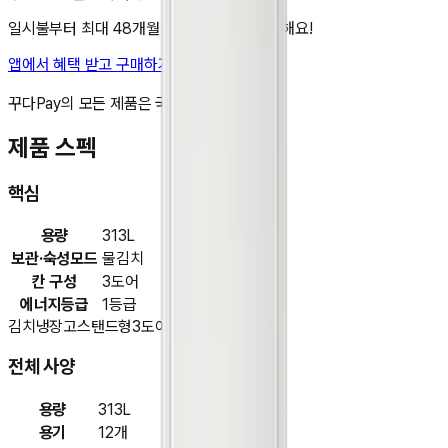
일시불부터 최대 48개월 무이자 할부도 가능해요!
앱에서 혜택 받고 구매하기
비교 담기
꾸다Pay의 모든 제품은 국내 정품입니다.
제품 스펙
핵심
용량
313L
보관·숙성모드
물김치
칸 구성
3도어
에너지등급
1등급
김치냉장고
스탠드형
3도어
전체 사양
용량
313L
용기
12개