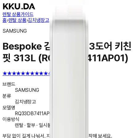
렌탈 상품
가이드
홈
›
렌탈 상품
›
김치냉장고
SAMSUNG
Bespoke 김치플러스 3도어 키친
핏 313L (RQ33DB7411AP01)
★★★★★
★★★★★
4.6
브랜드
SAMSUNG
분류
김치냉장고
모델명
RQ33DB7411AP01
이용방식
렌탈 · 할부 · 일시불 구매
부담 없이 길게 나눠서. 지금 앱에서 렌탈을 시작해 보세요.