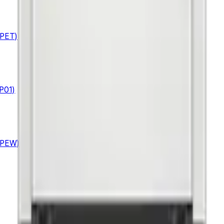
PET)
P01)
APEW)