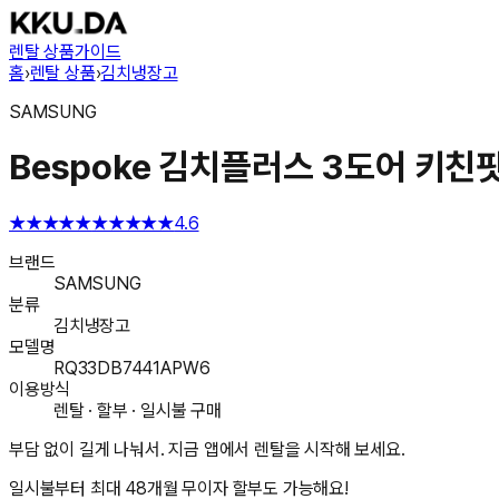
렌탈 상품
가이드
홈
›
렌탈 상품
›
김치냉장고
SAMSUNG
Bespoke 김치플러스 3도어 키친핏 
★★★★★
★★★★★
4.6
브랜드
SAMSUNG
분류
김치냉장고
모델명
RQ33DB7441APW6
이용방식
렌탈 · 할부 · 일시불 구매
부담 없이 길게 나눠서. 지금 앱에서 렌탈을 시작해 보세요.
일시불부터 최대 48개월 무이자 할부도 가능해요!