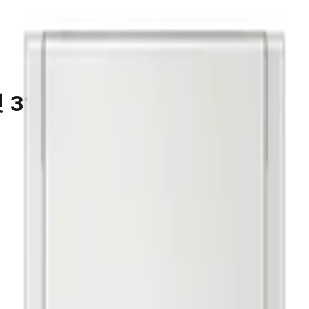
313L (RQ33DB7441APW6)