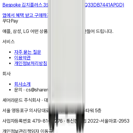
Bespoke 김치플러스 3도어 키친핏 313L (RQ33DB7441APGD)
앱에서 혜택 받고 구매하기
꾸다Pay
애플, 삼성, LG 어떤 상품도 한달 3만원으로 만들어 드립니다.
서비스
자주 묻는 질문
이용약관
개인정보처리방침
회사
회사소개
문의 ·
cs@shareround.co.kr
셰어라운드 주식회사
· 대표
이동규
서울 영등포구 의사당대로 83(여의도동) 오투타워 5층
사업자등록번호
479-81-01276
· 통신판매업
2022-서울마포-2953
개인정보관리책임자
이동규