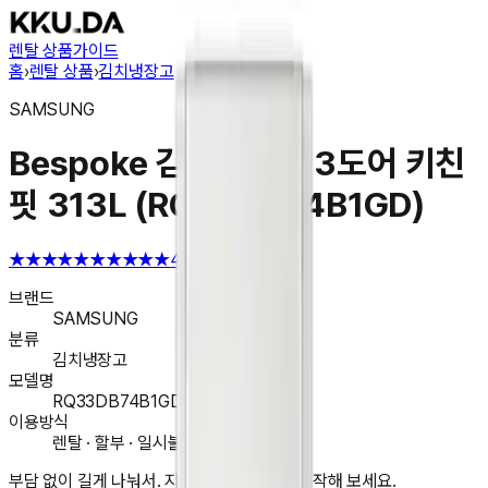
렌탈 상품
가이드
홈
›
렌탈 상품
›
김치냉장고
SAMSUNG
Bespoke 김치플러스 3도어 키친
핏 313L (RQ33DB74B1GD)
★★★★★
★★★★★
4.6
브랜드
SAMSUNG
분류
김치냉장고
모델명
RQ33DB74B1GD
이용방식
렌탈 · 할부 · 일시불 구매
부담 없이 길게 나눠서. 지금 앱에서 렌탈을 시작해 보세요.