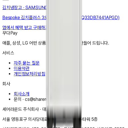
김치냉장고
·
SAMSUNG
Bespoke 김치플러스 3도어 키친핏 313L (RQ33DB7441APGD)
앱에서 혜택 받고 구매하기
꾸다Pay
애플, 삼성, LG 어떤 상품도 한달 3만원으로 만들어 드립니다.
서비스
자주 묻는 질문
이용약관
개인정보처리방침
회사
회사소개
문의 ·
cs@shareround.co.kr
셰어라운드 주식회사
· 대표
이동규
서울 영등포구 의사당대로 83(여의도동) 오투타워 5층