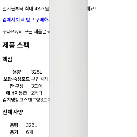
일시불부터 최대 48개월 무이자 할부도 가능해요!
앱에서 혜택 받고 구매하기
비교 담기
꾸다Pay의 모든 제품은 국내 정품입니다.
제품 스펙
핵심
용량
328L
보관·숙성모드
구입김치 , 저염김치 , 야채
칸 구성
3도어
에너지등급
2등급
김치냉장고
스탠드형
3도어
전체 사양
용량
328L
용기
6개