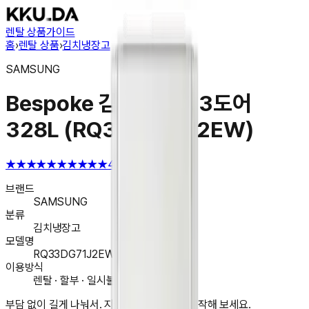
렌탈 상품
가이드
홈
›
렌탈 상품
›
김치냉장고
SAMSUNG
Bespoke 김치플러스 3도어
328L (RQ33DG71J2EW)
★★★★★
★★★★★
4.6
브랜드
SAMSUNG
분류
김치냉장고
모델명
RQ33DG71J2EW
이용방식
렌탈 · 할부 · 일시불 구매
부담 없이 길게 나눠서. 지금 앱에서 렌탈을 시작해 보세요.