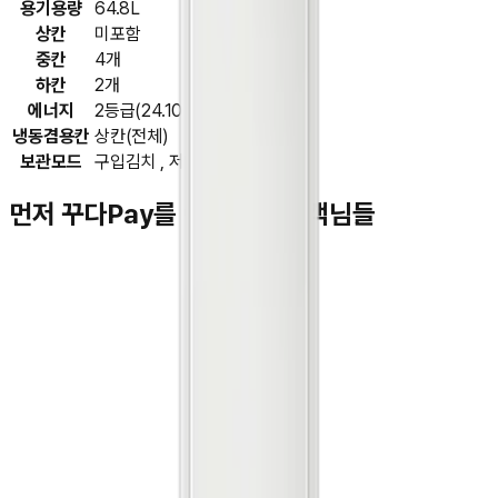
용기용량
64.8L
상칸
미포함
중칸
4개
하칸
2개
에너지
2등급(24.10 기준)
냉동겸용칸
상칸(전체)
보관모드
구입김치 , 저염김치 , 야채
먼저 꾸다Pay를 이용하신 고객님들
김**
★★★★★
박**
★★★★★