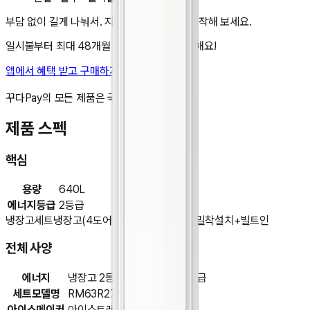
부담 없이 길게 나눠서. 지금 앱에서 렌탈을 시작해 보세요.
일시불부터 최대 48개월 무이자 할부도 가능해요!
앱에서 혜택 받고 구매하기
비교 담기
꾸다Pay의 모든 제품은 국내 정품입니다.
제품 스펙
핵심
용량
640L
에너지등급
2등급
냉장고세트
냉장고(4도어)
김치냉장고(1도어)
밀착설치+빌트인
전체 사양
에너지
냉장고 2등급 , 김치냉장고 1등급
세트모델명
RM63R27915ARQ
아이스메이커
아이스트레이