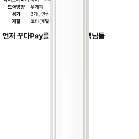
도어방향
우개폐
용기
8개 , 안심김치통
재질
코타(메탈)
먼저 꾸다Pay를 이용하신 고객님들
김**
★★★★★
박**
★★★★★