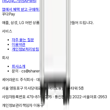
(RQ34C7915APW6)
앱에서 혜택 받고 구매하기
꾸다Pay
애플, 삼성, LG 어떤 상품도 한달 3만원으로 만들어 드립니다.
서비스
자주 묻는 질문
이용약관
개인정보처리방침
회사
회사소개
문의 ·
cs@shareround.co.kr
셰어라운드 주식회사
· 대표
이동규
서울 영등포구 의사당대로 83(여의도동) 오투타워 5층
사업자등록번호
479-81-01276
· 통신판매업
2022-서울마포-2953
개인정보관리책임자
이동규