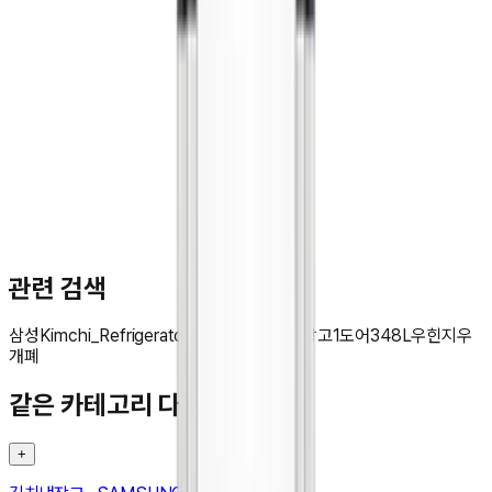
문**
★★★★★
관련 검색
삼성
Kimchi_Refrigerator
Bespoke
김치냉장고
1도어
348L
우힌지
우
개폐
같은 카테고리 다른 기기
+