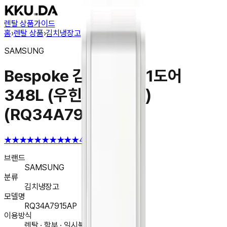
렌탈 상품
가이드
홈
›
렌탈 상품
›
김치냉장고
SAMSUNG
Bespoke 김치냉장고 1도어
348L (우힌지, 우개폐)
(RQ34A7915AP)
★★★★★
★★★★★
4.6
브랜드
SAMSUNG
분류
김치냉장고
모델명
RQ34A7915AP
이용방식
렌탈 · 할부 · 일시불 구매