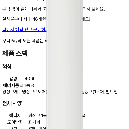
부담 없이 길게 나눠서. 지금 앱에서 렌탈을 시작해 보세요.
일시불부터 최대 48개월 무이자 할부도 가능해요!
앱에서 혜택 받고 구매하기
비교 담기
꾸다Pay의 모든 제품은 국내 정품입니다.
제품 스펙
핵심
용량
409L
에너지등급
1등급
냉장고세트
냉장고(1도어)
김치냉장고(1도어)
냉동고(1도어)
빌트인
전체 사양
에너지
냉장고 1등급 , 김치냉장고 1등급
도어방향
좌개폐
용기
8개 , 안심김치통