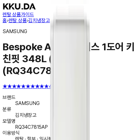
렌탈 상품
가이드
홈
›
렌탈 상품
›
김치냉장고
SAMSUNG
Bespoke AI 김치플러스 1도어 키
친핏 348L (우열림)
(RQ34C7815AP)
★★★★★
★★★★★
4.6
브랜드
SAMSUNG
분류
김치냉장고
모델명
RQ34C7815AP
이용방식
렌탈 · 할부 · 일시불 구매