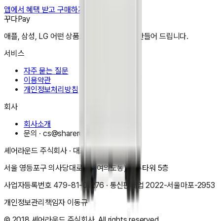
앱에서 혜택 받고 구매하기
꾸다Pay
애플, 삼성, LG 어떤 상품도 한달 3만원으로 만들어 드립니다.
서비스
자주 묻는 질문
이용약관
개인정보처리방침
회사
회사소개
문의 ·
cs@shareround.co.kr
셰어라운드 주식회사
· 대표
이동규
서울 영등포구 의사당대로 83(여의도동) 오투타워 5층
사업자등록번호
479-81-01276
· 통신판매업
2022-서울마포-2953
개인정보관리책임자
이동규
© 2018
셰어라운드 주식회사
. All rights reserved.