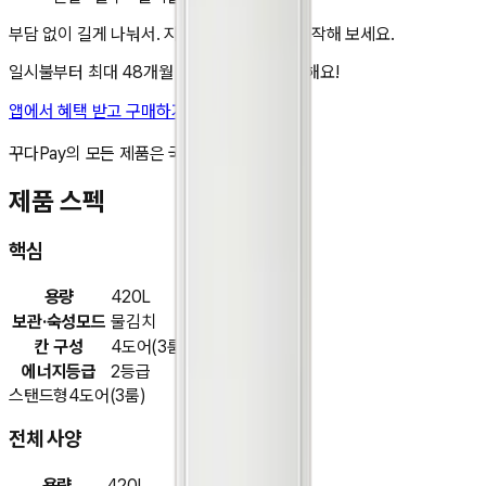
부담 없이 길게 나눠서. 지금 앱에서 렌탈을 시작해 보세요.
일시불부터 최대 48개월 무이자 할부도 가능해요!
앱에서 혜택 받고 구매하기
비교 담기
꾸다Pay의 모든 제품은 국내 정품입니다.
제품 스펙
핵심
용량
420L
보관·숙성모드
물김치
칸 구성
4도어(3룸)
에너지등급
2등급
스탠드형
4도어(3룸)
전체 사양
용량
420L