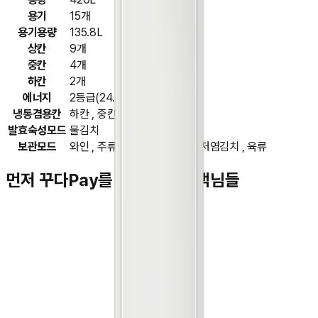
용기
15개
용기용량
135.8L
상칸
9개
중칸
4개
하칸
2개
에너지
2등급(24.01 기준)
냉동겸용칸
하칸 , 중칸
발효숙성모드
물김치
보관모드
와인 , 주류 , 상온 , 열대과일 , 저염김치 , 육류
먼저 꾸다Pay를 이용하신 고객님들
김**
★★★★★