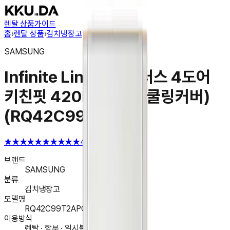
렌탈 상품
가이드
홈
›
렌탈 상품
›
김치냉장고
SAMSUNG
Infinite Line 김치플러스 4도어
키친핏 420L (글래스 쿨링커버)
(RQ42C99T2APG)
★★★★★
★★★★★
4.6
브랜드
SAMSUNG
분류
김치냉장고
모델명
RQ42C99T2APG
이용방식
렌탈 · 할부 · 일시불 구매