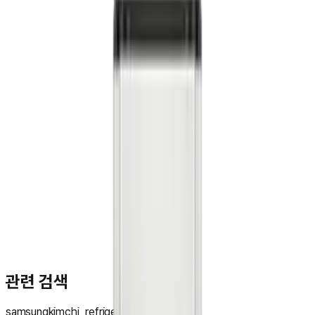
문**
★★★★★
관련 검색
samsung
kimchi_refrigerator