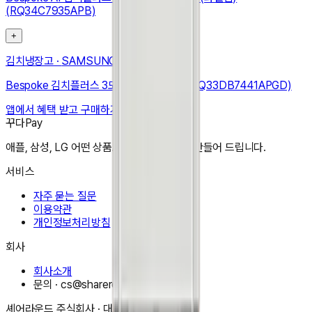
(RQ34C7935APB)
+
김치냉장고
·
SAMSUNG
Bespoke 김치플러스 3도어 키친핏 313L (RQ33DB7441APGD)
앱에서 혜택 받고 구매하기
꾸다Pay
애플, 삼성, LG 어떤 상품도 한달 3만원으로 만들어 드립니다.
서비스
자주 묻는 질문
이용약관
개인정보처리방침
회사
회사소개
문의 ·
cs@shareround.co.kr
셰어라운드 주식회사
· 대표
이동규