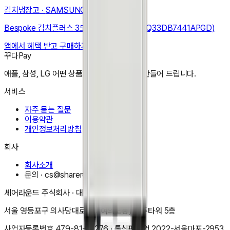
김치냉장고
·
SAMSUNG
Bespoke 김치플러스 3도어 키친핏 313L (RQ33DB7441APGD)
앱에서 혜택 받고 구매하기
꾸다Pay
애플, 삼성, LG 어떤 상품도 한달 3만원으로 만들어 드립니다.
서비스
자주 묻는 질문
이용약관
개인정보처리방침
회사
회사소개
문의 ·
cs@shareround.co.kr
셰어라운드 주식회사
· 대표
이동규
서울 영등포구 의사당대로 83(여의도동) 오투타워 5층
사업자등록번호
479-81-01276
· 통신판매업
2022-서울마포-2953