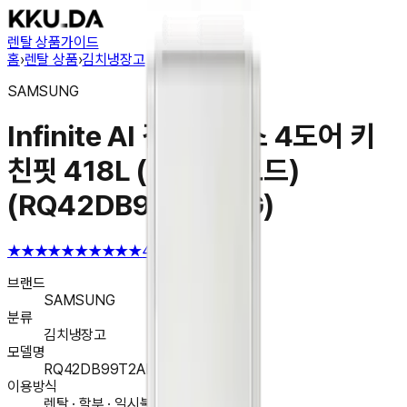
렌탈 상품
가이드
홈
›
렌탈 상품
›
김치냉장고
SAMSUNG
Infinite AI 김치플러스 4도어 키
친핏 418L (AI 정온 모드)
(RQ42DB99T2APG)
★★★★★
★★★★★
4.6
브랜드
SAMSUNG
분류
김치냉장고
모델명
RQ42DB99T2APG
이용방식
렌탈 · 할부 · 일시불 구매