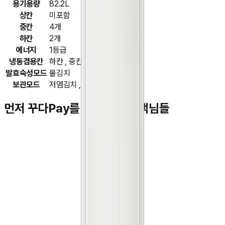
용기용량
82.2L
상칸
미포함
중칸
4개
하칸
2개
에너지
1등급
냉동겸용칸
하칸 , 중칸
발효숙성모드
물김치
보관모드
저염김치 , 육류
먼저 꾸다Pay를 이용하신 고객님들
김**
★★★★★