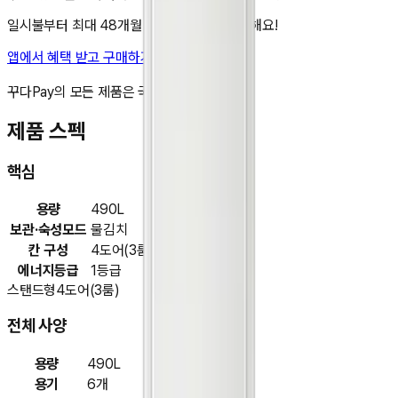
일시불부터 최대 48개월 무이자 할부도 가능해요!
앱에서 혜택 받고 구매하기
비교 담기
꾸다Pay의 모든 제품은 국내 정품입니다.
제품 스펙
핵심
용량
490L
보관·숙성모드
물김치
칸 구성
4도어(3룸)
에너지등급
1등급
스탠드형
4도어(3룸)
전체 사양
용량
490L
용기
6개