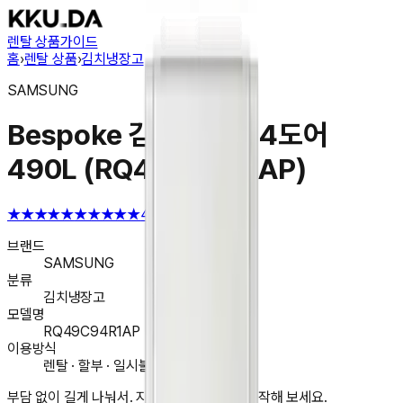
렌탈 상품
가이드
홈
›
렌탈 상품
›
김치냉장고
SAMSUNG
Bespoke 김치플러스 4도어
490L (RQ49C94R1AP)
★★★★★
★★★★★
4.6
브랜드
SAMSUNG
분류
김치냉장고
모델명
RQ49C94R1AP
이용방식
렌탈 · 할부 · 일시불 구매
부담 없이 길게 나눠서. 지금 앱에서 렌탈을 시작해 보세요.