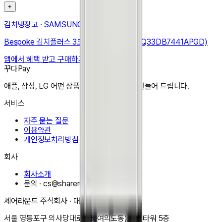
+
김치냉장고
·
SAMSUNG
Bespoke 김치플러스 3도어 키친핏 313L (RQ33DB7441APGD)
앱에서 혜택 받고 구매하기
꾸다Pay
애플, 삼성, LG 어떤 상품도 한달 3만원으로 만들어 드립니다.
서비스
자주 묻는 질문
이용약관
개인정보처리방침
회사
회사소개
문의 ·
cs@shareround.co.kr
셰어라운드 주식회사
· 대표
이동규
서울 영등포구 의사당대로 83(여의도동) 오투타워 5층