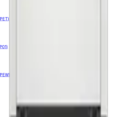
PET)
P01)
APEW)