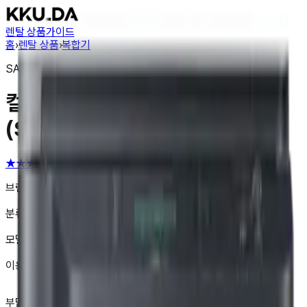
렌탈 상품
가이드
홈
›
렌탈 상품
›
복합기
SAMSUNG
컬러 레이저복합기18/4 ppm
(SL-C565FW/HYP)
★★★★★
★★★★★
4.6
브랜드
SAMSUNG
분류
복합기
모델명
SL-C565FW/HYP
이용방식
렌탈 · 할부 · 일시불 구매
부담 없이 길게 나눠서. 지금 앱에서 렌탈을 시작해 보세요.