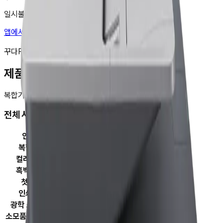
일시불부터 최대 48개월 무이자 할부도 가능해요!
앱에서 혜택 받고 구매하기
비교 담기
꾸다Pay의 모든 제품은 국내 정품입니다.
제품 스펙
복합기
포토프린터
컬러 출력
전체 사양
인쇄 방식
잉크젯
복합기 기능
복사 , 스캔 , 팩스
컬러출력속도
32ppm
흑백출력속도
32ppm
첫 장 인쇄
12초(13초)
인쇄 해상도
4800x1200dpi
광학 스캔 해상도
1200x1200dpi
소모품] 용지함 용량
250매