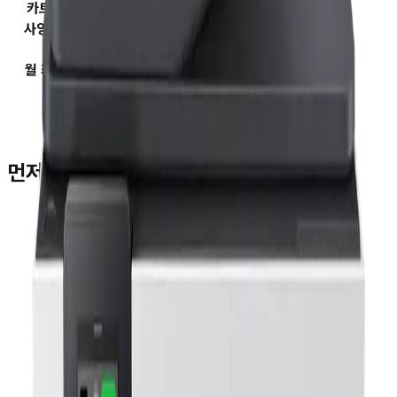
카트리지 구성
흑백1 + 컬러3
사양] 연결방식
USB , Wi-Fi , 유선랜(RJ-45)
RAM
513MB
월 최대 인쇄량
25,000
가로
439.3mm
세로
342.5mm
높이
278mm
먼저 꾸다Pay를 이용하신 고객님들
김**
★★★★★
박**
★★★★★