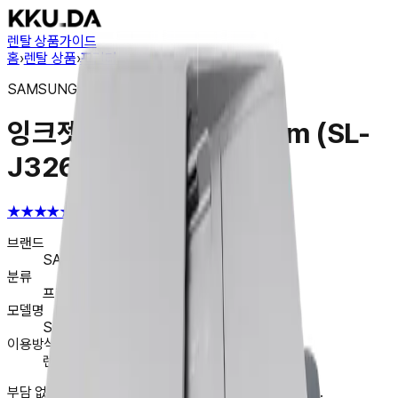
렌탈 상품
가이드
홈
›
렌탈 상품
›
프린터
SAMSUNG
잉크젯 복합기 32/32ppm (SL-
J3260FW)
★★★★★
★★★★★
4.6
브랜드
SAMSUNG
분류
프린터
모델명
SL-J3260FW
이용방식
렌탈 · 할부 · 일시불 구매
부담 없이 길게 나눠서. 지금 앱에서 렌탈을 시작해 보세요.