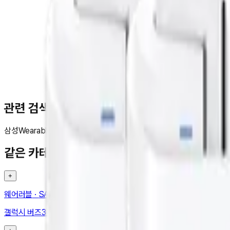
문**
★★★★★
관련 검색
삼성
Wearables_Other
갤럭시
버즈3
프로
PD
무선
충전
SM
R630NZAC
같은 카테고리 다른 기기
+
웨어러블
·
SAMSUNG
갤럭시 버즈3 (SM-R530NZAAKOO)