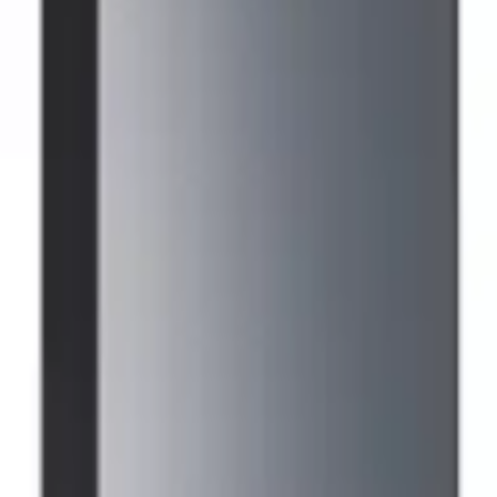
으로 골라보세요.
기(가로x세로x깊이): 350x540x335mm